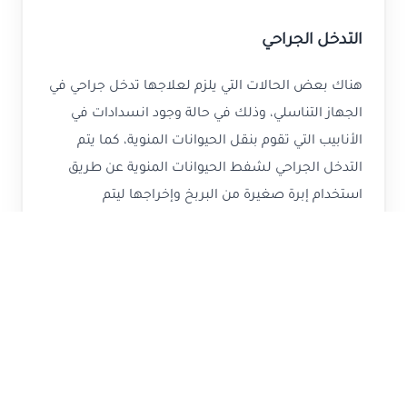
التدخل الجراحي
هناك بعض الحالات التي يلزم لعلاجها تدخل جراحي في
الجهاز التناسلي، وذلك في حالة وجود انسدادات في
الأنابيب التي تقوم بنقل الحيوانات المنوية، كما يتم
التدخل الجراحي لشفط الحيوانات المنوية عن طريق
استخدام إبرة صغيرة من البربخ وإخراجها ليتم
استخدامها لاحقاً.
هناك بعض التقنيات الحديثة التي يمكن استخدامها
لتلقيح البويضة مثل التلقيح الصناعي أو تخصيب
البويضة تحت المجهر عن طريق حقن الحيوان المنوي
داخلها ثم يتم زرعها في رحم الزوجة، ويتم استخدام
جميع هذه التقنيات مع شرط توافر حيوان منوي سليم
يمكن استخدامه لتخصيب البويضة.