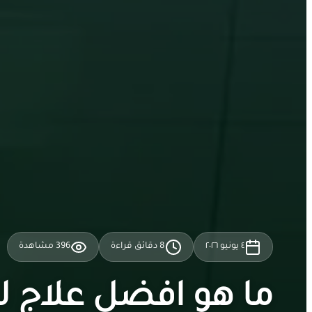
٤ يونيو ٢٠٢٦
8
دقائق قراءة
396
مشاهدة
ما هو افضل علاج 