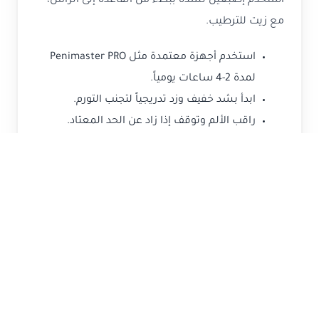
استخدم إصبعين لشده ببطء من القاعدة إلى الرأس،
مع زيت للترطيب.
استخدم أجهزة معتمدة مثل Penimaster PRO
لمدة 2-4 ساعات يومياً.
ابدأ بشد خفيف وزد تدريجياً لتجنب التورم.
راقب الألم وتوقف إذا زاد عن الحد المعتاد.
كم مرة يجب أن تتم ممارسة
التمارين الرياضية لمرضى
بيروني؟
لمرضى بيروني، يُوصى بممارسة التمارين 30-90 دقيقة
يومياً لمدة 3-6 أشهر، مقسمة على جلسات قصيرة