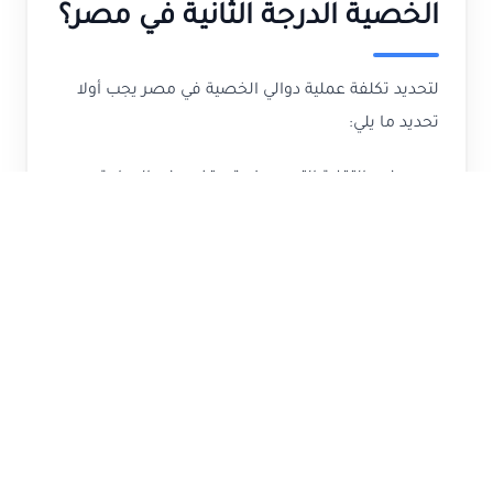
الخصية الدرجة الثانية في مصر؟
لتحديد تكلفة عملية دوالي الخصية في مصر يجب أولا
تحديد ما يلي:
نوع التقنية التي سوف تستخدم في الجراحة.
تخصص الجراح وخبرته في هذه الحالات.
معرفة المستشفى سواء خاصة أو عامة.
تحديد الغرفة سواء عادية أو مميزة وعدد أيام
البقاء في المستشفي.
مدى حاجة الحاله للخدمات الإضافية أم لا.
الحالة الصحية للمريض وهل يعاني من أمراض
أخرى.
وبعد تحديد كل العوامل يمكن كذلك معرفة تكلفة