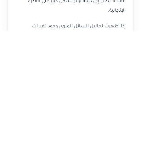
غالبًا لا يصل إلى درجة تؤثر بشكل كبير على القدرة
الإنجابية.
إذا أظهرت تحاليل السائل المنوي وجود تغيرات
ملحوظة مع وجود أعراض أخرى، قد يوصي الطبيب
بإجراء المزيد من الفحوصات أو التفكير في علاج دوالي
الخصية.
ما هي تكلفة عملية دوالي
الخصية في مصر؟
تختلف تكلفة عملية دوالي الخصية في مصر بشكل كبير
حسب نوع العملية والتقنية المستخدمة وخبرة الجراح.
تبدأ الأسعار عادة من 8000 جنيه مصري وتصل