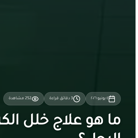
٤ يونيو ٢٠٢٦
3
دقائق قراءة
252
مشاهدة
ما هو علاج خلل ال