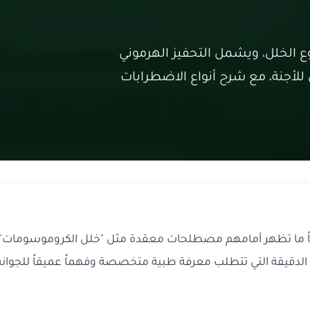
 الخلل، ويشمل التحفيز الهرموني
لأجنة، مع شرح أنواع الاضطرابات
الباً ما تظهر أمامهم مصطلحات معقدة مثل "خلل الكروموسومات". 
دقيقة التي تتطلب معرفة طبية متخصصة وفهماً عميقاً للجوانب