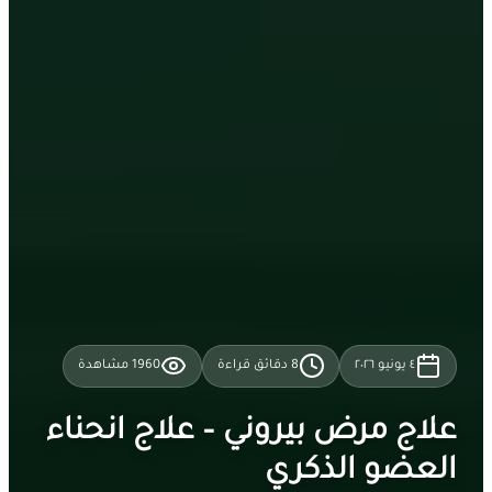
٤ يونيو ٢٠٢٦
8
دقائق قراءة
1960
مشاهدة
علاج مرض بيروني – علاج انحناء
العضو الذكري